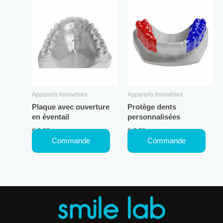
Appareils Amovibles
Appareils Amovibles
Plaque avec ouverture
Protège dents
en éventail
personnalisées
€
0,00
€
0,00
Commande
Commande