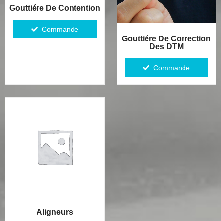
may
may
Gouttiére De Contention
be
be
chosen
chosen
Commande
on
on
Gouttiére De Correction
the
the
Des DTM
product
product
page
page
Commande
Aligneurs